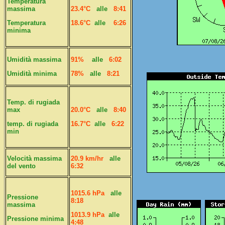
Temperatura
massima
23.4°C
alle
8:41
Temperatura
18.6°C
alle
6:26
minima
Umidità massima
91%
alle
6:02
Umidità minima
78%
alle
8:21
Temp. di rugiada
max
20.0°C
alle
8:40
temp. di rugiada
16.7°C
alle
6:22
min
Velocità massima
20.9 km/hr
alle
del vento
6:32
1015.6 hPa
alle
Pressione
8:18
massima
1013.9 hPa
alle
Pressione minima
4:48