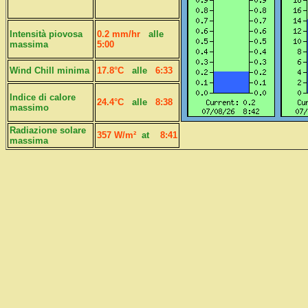
Intensità piovosa
0.2 mm/hr
alle
massima
5:00
Wind Chill minima
17.8°C
alle
6:33
Indice di calore
24.4°C
alle
8:38
massimo
Radiazione solare
357 W/m²
at
8:41
massima