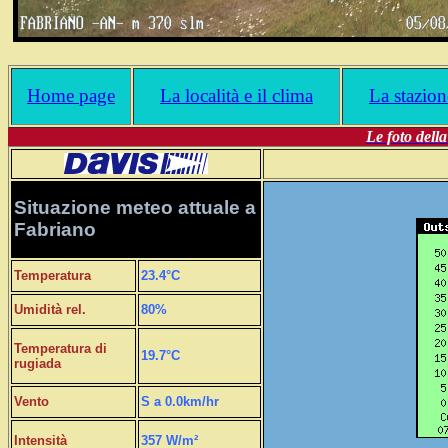
Home page
La località e il clima
La stazio
Le foto dell
Situazione meteo attuale a
Fabriano
Temperatura
23.4°C
Umidità rel.
80%
Temperatura di
19.7°C
rugiada
Vento
S a 0.0km/hr
Intensità
357 W/m²